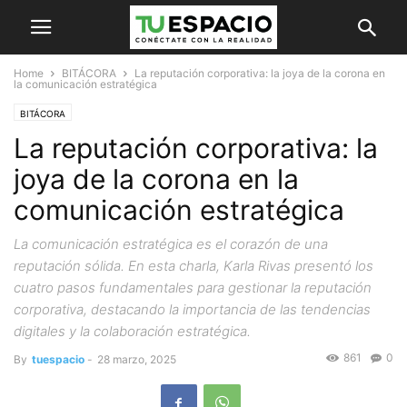
Home
BITÁCORA
La reputación corporativa: la joya de la corona en
la comunicación estratégica
BITÁCORA
La reputación corporativa: la
joya de la corona en la
comunicación estratégica
La comunicación estratégica es el corazón de una
reputación sólida. En esta charla, Karla Rivas presentó los
cuatro pasos fundamentales para gestionar la reputación
corporativa, destacando la importancia de las tendencias
digitales y la colaboración estratégica.
861
0
By
tuespacio
-
28 marzo, 2025