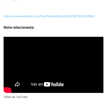
https://www.facebook.com/SecPrensaSV/posts/932627904222652/
Nota relacionada:
Video de TouTube