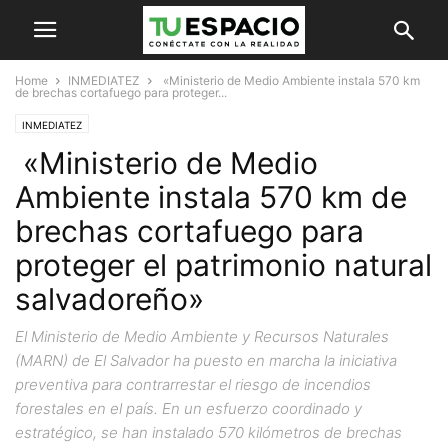
Home
INMEDIATEZ
«Ministerio de Medio Ambiente instala 570 km
de brechas cortafuego para proteger...
INMEDIATEZ
«Ministerio de Medio
Ambiente instala 570 km de
brechas cortafuego para
proteger el patrimonio natural
salvadoreño»
El Ministerio de Medio Ambiente y Recursos Naturales
(MARN) de El Salvador ha puesto en marcha la iniciativa
preventiva para contrarrestar el riesgo de incendios
forestales en el país. En un esfuerzo coordinado y
estratégico, se han instalado 570 kilómetros de brechas