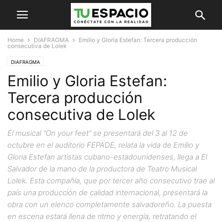
Home
DIAFRAGMA
Emilio y Gloria Estefan: Tercera producción
consecutiva de Lolek
DIAFRAGMA
Emilio y Gloria Estefan:
Tercera producción
consecutiva de Lolek
El musical “On your feet” se presentará del 3 al 12 de
octubre en el auditorio FEPADE, relata la vida de Emilio y
Gloria Estefan artistas cubano-estadounidenses, llega a El
Salvador de la mano de la productora de Teatro Musical
Lolek. Esta compañía, que por tercer año consecutivo trae al
país una producción de calidad internacional, presentará la
obra con un elenco completamente salvadoreño. La puesta
en escena estará llena de ritmo y energía, retratando el