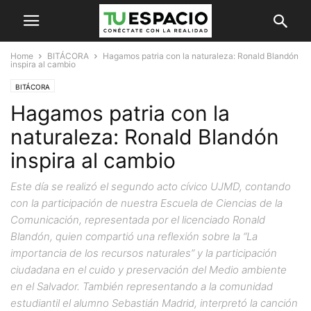
Home
BITÁCORA
Hagamos patria con la naturaleza: Ronald Blandón
inspira al cambio
BITÁCORA
Hagamos patria con la
naturaleza: Ronald Blandón
inspira al cambio
Este día se realizó el segundo acto cívico UJMD, contando
con la participación de nuestra Escuela de Ciencias de la
Comunicación, representada por el licenciado Ronald
Blandón, quien compartió una reflexión sobre la “La
importancia de los recursos naturales” y la participación
ciudadana en el cuido y preservación del Medio ambiente
en el Salvador. También representando a la comunidad
estudiantil el alumno Sebastián Madrid, interpretó la canción