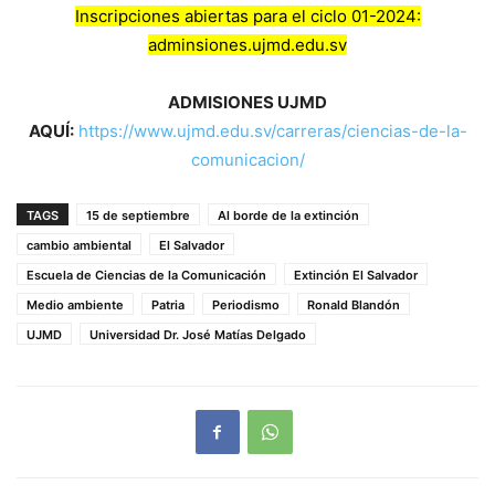
Inscripciones abiertas para el ciclo 01-2024:
adminsiones.ujmd.edu.sv
ADMISIONES UJMD
AQUÍ:
https://www.ujmd.edu.sv/carreras/ciencias-de-la-
comunicacion/
TAGS
15 de septiembre
Al borde de la extinción
cambio ambiental
El Salvador
Escuela de Ciencias de la Comunicación
Extinción El Salvador
Medio ambiente
Patria
Periodismo
Ronald Blandón
UJMD
Universidad Dr. José Matías Delgado