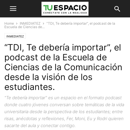
Home
INMEDIATEZ
“TDI, Te debería importar”, el podcast de la
Escuela de Ciencias de...
INMEDIATEZ
“TDI, Te debería importar”, el
podcast de la Escuela de
Ciencias de la Comunicación
desde la visión de los
estudiantes.
"Te debería importar" es un espacio en el formato podcast
donde cuatro jóvenes conversan sobre temáticas de la vida
universitaria desde la perspectiva de los estudiantes; entre
risas, anécdotas y reflexiones, Fer, Moni, Eu y Rodri quieren
sacarte del aula y conectar contigo.