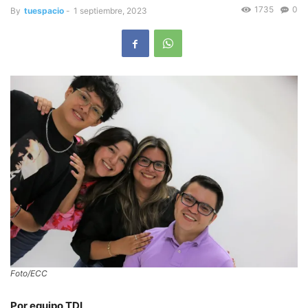
1735
0
By
tuespacio
-
1 septiembre, 2023
Foto/ECC
Por equipo TDI