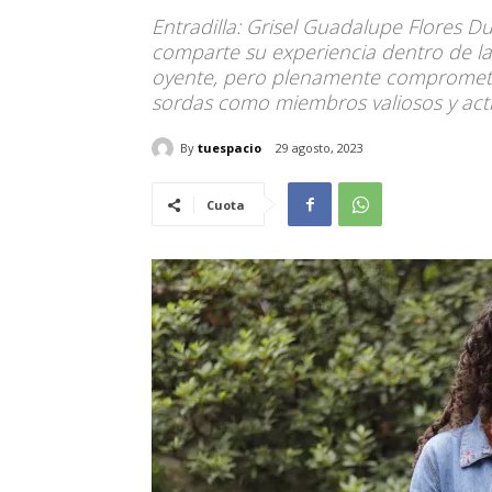
Entradilla: Grisel Guadalupe Flores Du
comparte su experiencia dentro de l
oyente, pero plenamente comprometid
sordas como miembros valiosos y acti
By
tuespacio
29 agosto, 2023
Cuota