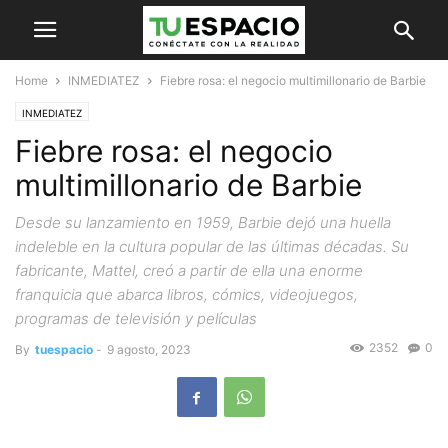
Home
INMEDIATEZ
Fiebre rosa: el negocio multimillonario de Barbie
INMEDIATEZ
Fiebre rosa: el negocio
multimillonario de Barbie
Desde su lanzamiento en 1959, Barbie dejó una huella
indeleble en la cultura popular de las últimas décadas. Su
fabricante, Mattel, creó a partir de ella una enorme
franquicia que abarca libros, cómics, videojuegos,
programas de televisión y películas
2352
0
By
tuespacio
-
9 agosto, 2023