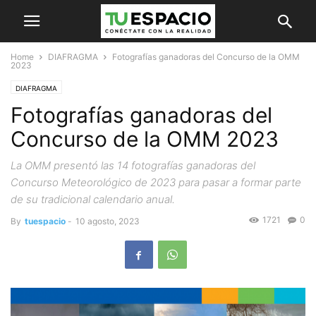
Home
DIAFRAGMA
Fotografías ganadoras del Concurso de la OMM
2023
DIAFRAGMA
Fotografías ganadoras del
Concurso de la OMM 2023
La OMM presentó las 14 fotografías ganadoras del
Concurso Meteorológico de 2023 para pasar a formar parte
de su tradicional calendario anual.
1721
0
By
tuespacio
-
10 agosto, 2023