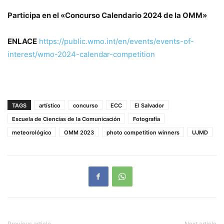
Participa en el «Concurso Calendario 2024 de la OMM»
ENLACE
https://public.wmo.int/en/events/events-of-
interest/wmo-2024-calendar-competition
TAGS
artístico
concurso
ECC
El Salvador
Escuela de Ciencias de la Comunicación
Fotografía
meteorológico
OMM 2023
photo competition winners
UJMD
Previous article
Next article