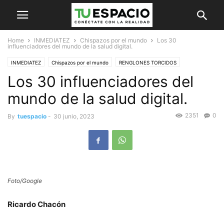
Home
INMEDIATEZ
Chispazos por el mundo
Los 30
influenciadores del mundo de la salud digital.
INMEDIATEZ
Chispazos por el mundo
RENGLONES TORCIDOS
Los 30 influenciadores del
Ricardo Chacón
mundo de la salud digital.
2351
0
By
tuespacio
-
30 junio, 2023
Foto/Google
Ricardo Chacón