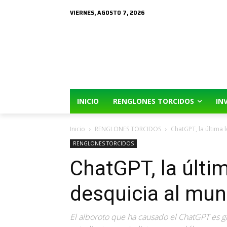
VIERNES, AGOSTO 7, 2026
INICIO
RENGLONES TORCIDOS
IN
Inicio
RENGLONES TORCIDOS
ChatGPT, la última
RENGLONES TORCIDOS
ChatGPT, la últi
desquicia al mu
El alboroto que ha causado el ChatGPT es g