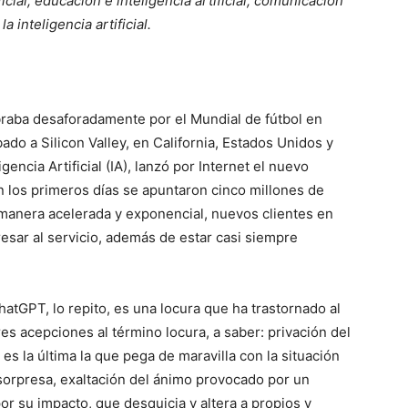
ficial, educación e inteligencia artificial, comunicación
la inteligencia artificial.
ibraba desaforadamente por el Mundial de fútbol en
do a Silicon Valley, en California, Estados Unidos y
encia Artificial (IA), lanzó por Internet el nuevo
n los primeros días se apuntaron cinco millones de
manera acelerada y exponencial, nuevos clientes en
esar al servicio, además de estar casi siempre
ChatGPT, lo repito, es una locura que ha trastornado al
s acepciones al término locura, a saber: privación del
 es la última la que pega de maravilla con la situación
sorpresa, exaltación del ánimo provocado por un
por su impacto, que desquicia y altera a propios y