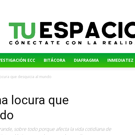
VESTIGACIÓN ECC
BITÁCORA
DIAFRAGMA
INMEDIATEZ
 locura que desquicia al mundo
ma locura que
ndo
rande, sobre todo porque afecta la vida cotidiana de