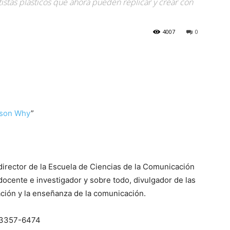
tistas plásticos que ahora pueden replicar y crear con
4007
0
son Why
”
director de la Escuela de Ciencias de la Comunicación
docente e investigador y sobre todo, divulgador de las
ación y la enseñanza de la comunicación.
-3357-6474