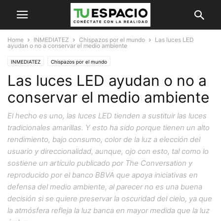
Home
INMEDIATEZ
Chispazos por el mundo
Las luces LED
ayudan o no a conservar el medio ambiente
INMEDIATEZ
Chispazos por el mundo
Las luces LED ayudan o no a
conservar el medio ambiente
El hecho es uno, las luces LED tienden a sustituir las luces
tradicionales amarillas. Y esto ha sido porque tienen un alto
rendimiento, bajo consumo, color de la luz a elección del
usuario y direccionalidad, aunque, ojo con esto, tal como lo
sostiene un artículo publicado por The Conversation y
reproducido por el banco BBVA que apoya iniciativas en
defensa del medio ambiente, al parecer no es una buena
decisión si se quiere preservar la oscuridad del cielo, ya que
la atmósfera refleja la luz banca en mayor medida que la luz