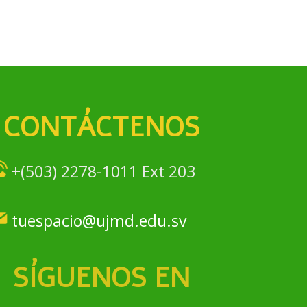
CONTÁCTENOS
+(503) 2278-1011 Ext 203
tuespacio@ujmd.edu.sv
SÍGUENOS EN