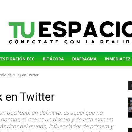
VESTIGACIÓN ECC
BITÁCORA
DIAFRAGMA
INMEDIATEZ
scolo de Musk en Twitter
 en Twitter
 docilidad, en definitiva, es aquel que no
s normas, sí, eso es un díscolo y de esta manera
s ricos del mundo, influenciador de primera y