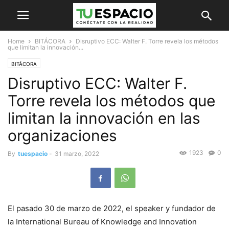
Home
BITÁCORA
Disruptivo ECC: Walter F. Torre revela los métodos
que limitan la innovación...
BITÁCORA
Disruptivo ECC: Walter F.
Torre revela los métodos que
limitan la innovación en las
organizaciones
1923
0
By
tuespacio
-
31 marzo, 2022
El pasado 30 de marzo de 2022, el speaker y fundador de
la International Bureau of Knowledge and Innovation