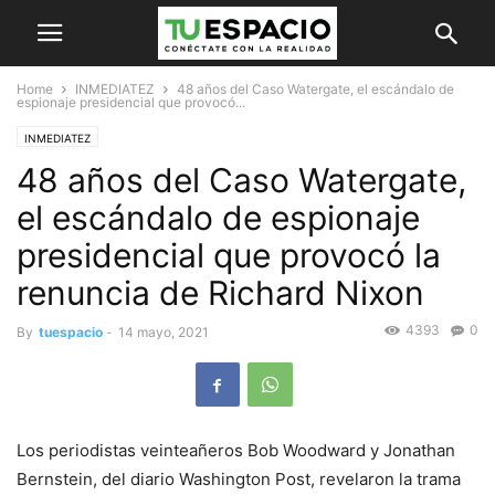
Home
INMEDIATEZ
48 años del Caso Watergate, el escándalo de
espionaje presidencial que provocó...
INMEDIATEZ
48 años del Caso Watergate,
el escándalo de espionaje
presidencial que provocó la
renuncia de Richard Nixon
4393
0
By
tuespacio
-
14 mayo, 2021
Los periodistas veinteañeros Bob Woodward y Jonathan
Bernstein, del diario Washington Post, revelaron la trama