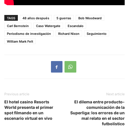
TAGS
48 años después
5 guerras
Bob Woodward
Carl Bernstein
Caso Watergate
Escandalo
Periodismo de investigación
Richard Nixon
Seguimiento
William Mark Felt
Previous article
Next article
El hotel casino Resorts
El dilema entre producto-
World presenta el primer
comunicación de la
spot filmando en un
Superliga: los errores de un
escenario virtual en vivo
mal relato en el sector
futbolístico