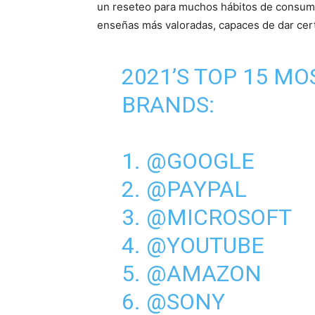
un reseteo para muchos hábitos de consumo
enseñas más valoradas, capaces de dar cert
2021’S TOP 15 M
BRANDS:
1.
@GOOGLE
2.
@PAYPAL
3.
@MICROSOFT
4.
@YOUTUBE
5.
@AMAZON
6.
@SONY