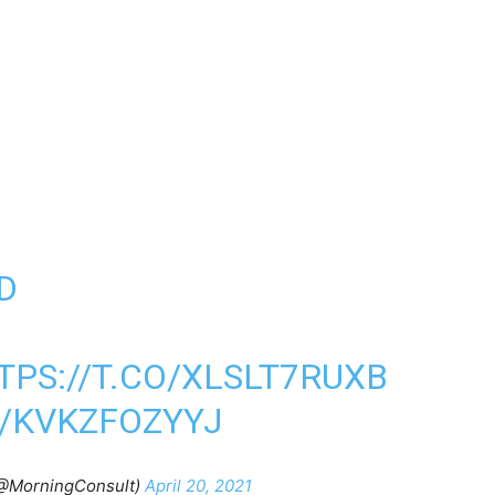
D
TPS://T.CO/XLSLT7RUXB
/KVKZFOZYYJ
(@MorningConsult)
April 20, 2021