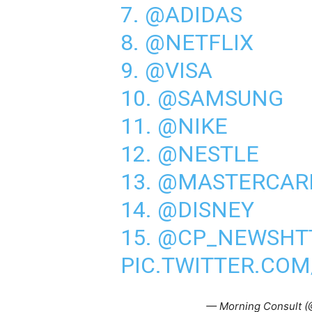
7.
@ADIDAS
8.
@NETFLIX
9.
@VISA
10.
@SAMSUNG
11.
@NIKE
12.
@NESTLE
13.
@MASTERCAR
14.
@DISNEY
15.
@CP_NEWS
HT
PIC.TWITTER.COM
— Morning Consult 