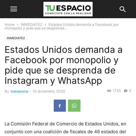
Home
INMEDIATEZ
Estados Unidos demanda a Facebook por
monopolio y pide que se desprenda...
INMEDIATEZ
Estados Unidos demanda a
Facebook por monopolio y
pide que se desprenda de
Instagram y WhatsApp
1755
0
By
tuespacio
-
10 diciembre, 2020
La Comisión Federal de Comercio de Estados Unidos, en
conjunto con una coalición de fiscales de 46 estados del