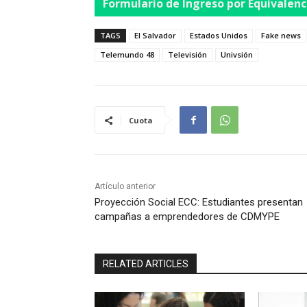
Formulario de Ingreso por Equivalenc
TAGS
El Salvador
Estados Unidos
Fake news
Telemundo 48
Televisión
Univsión
Cuota
Artículo anterior
Proyección Social ECC: Estudiantes presentan
campañas a emprendedores de CDMYPE
RELATED ARTICLES