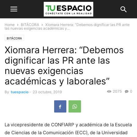
Home
BITÁCORA
Xiomara Herrera: “Debemos dignificar las PR ante
las nuevas exigencias académicas y...
BITÁCORA
Xiomara Herrera: “Debemos
dignificar las PR ante las
nuevas exigencias
académicas y laborales”
2075
0
By
tuespacio
-
23 octubre, 2019
La vicepresidente de CONFIARP y académica de la Escuela
de Ciencias de la Comunicación (ECC), de la Universidad