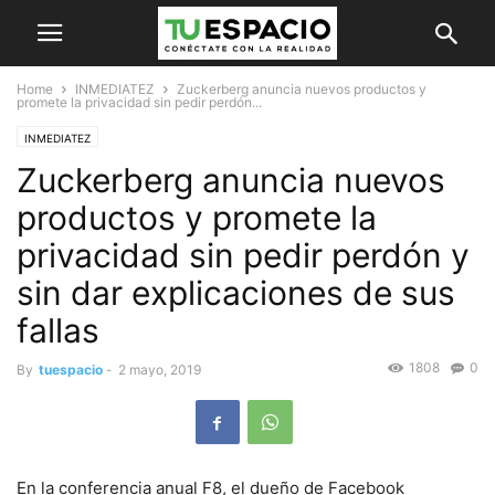
Home
INMEDIATEZ
Zuckerberg anuncia nuevos productos y
promete la privacidad sin pedir perdón...
INMEDIATEZ
Zuckerberg anuncia nuevos
productos y promete la
privacidad sin pedir perdón y
sin dar explicaciones de sus
fallas
1808
0
By
tuespacio
-
2 mayo, 2019
En la conferencia anual F8, el dueño de Facebook