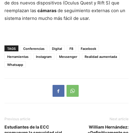
de dos nuevos dispositivos (Oculus Quest y Rift S) que
reemplazan las
cámaras
de seguimiento externas con un
sistema interno mucho más fácil de usar.
TAGS
Conferencias
Digital
F8
Facebook
Herramientas
Instagram
Messenger
Realidad aumentada
Whatsapp
Previous article
Next article
Estudiantes de la ECC
William Hernández:
promueven la seguridad vial
«Definitivamente no