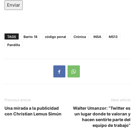
Enviar
TAGS
Barrio 18
código penal
Crónica
INSA
MS13
Pandilla
Previous article
Next article
Una mirada a la publicidad
Walter Umanzor: “Twitter es
con Christian Lemus Simún
un lugar donde te valoran y
hacen sentirte parte del
equipo de trabajo”