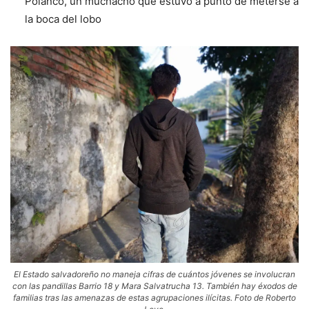
Polanco, un muchacho que estuvo a punto de meterse a
la boca del lobo
El Estado salvadoreño no maneja cifras de cuántos jóvenes se involucran
con las pandillas Barrio 18 y Mara Salvatrucha 13. También hay éxodos de
familias tras las amenazas de estas agrupaciones ilícitas. Foto de Roberto