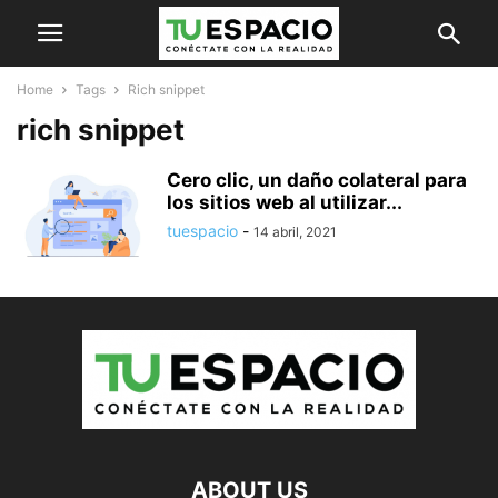
Home
Tags
Rich snippet
rich snippet
Cero clic, un daño colateral para
los sitios web al utilizar...
tuespacio
-
14 abril, 2021
ABOUT US