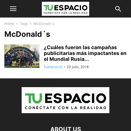
Home
Tags
McDonald´s
McDonald´s
¿Cuáles fueron las campañas
publicitarias más impactantes en
el Mundial Rusia...
tuespacio
-
20 julio, 2018
ABOUT US