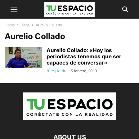
Home
Tags
Aurelio Collado
Aurelio Collado
Aurelio Collado: «Hoy los
periodistas tenemos que ser
capaces de conversar»
tuespacio
-
5 febrero, 2019
ABOUT US