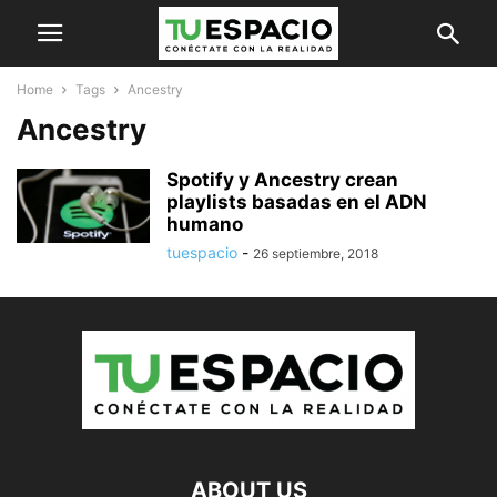
Home
Tags
Ancestry
Ancestry
Spotify y Ancestry crean
playlists basadas en el ADN
humano
tuespacio
-
26 septiembre, 2018
ABOUT US