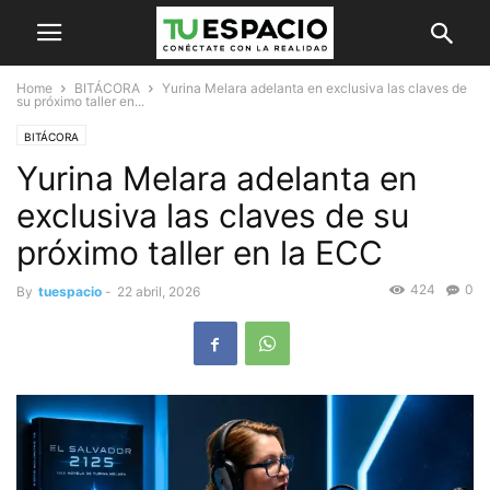
Home
BITÁCORA
Yurina Melara adelanta en exclusiva las claves de
su próximo taller en...
BITÁCORA
Yurina Melara adelanta en
exclusiva las claves de su
próximo taller en la ECC
424
0
By
tuespacio
-
22 abril, 2026