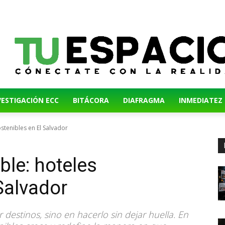
VESTIGACIÓN ECC
BITÁCORA
DIAFRAGMA
INMEDIATEZ
stenibles en El Salvador
le: hoteles
Salvador
r destinos, sino en hacerlo sin dejar huella. En