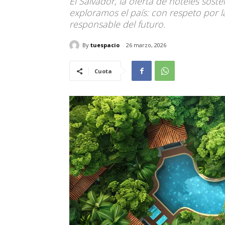
El Salvador, la oferta de hoteles sost
exploramos el país: con respeto por l
responsable del futuro.
By
tuespacio
26 marzo, 2026
Cuota