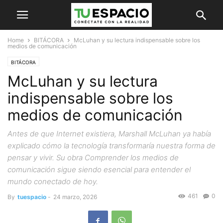
Home
BITÁCORA
McLuhan y su lectura indispensable sobre los
medios de comunicación
BITÁCORA
McLuhan y su lectura
indispensable sobre los
medios de comunicación
Antes de que Internet existiera, Marshall McLuhan ya había
explicado cómo la tecnología transformaría nuestra forma de
pensar y vivir. Su obra Comprender los medios de
comunicación sigue siendo esencial para entender el
mundo conectado de hoy.
461
0
By
tuespacio
-
24 marzo, 2026