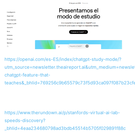
https://openai.com/es-ES/index/chatgpt-study-mode/?
utm_source=newsletter.theaireport.ai&utm_medium=newsl
chatgpt-feature-that-
teaches&_bhlid=769256c9b65579c73f5d93ca097f087b23cf
https://www.therundown.ai/p/stanfords-virtual-ai-lab-
speeds-discovery?
_bhlid=4eaa234680798ad3bdb45514b5705f029891f88c