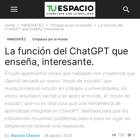
Home
INMEDIATEZ
Chispazos por el mundo
La función del
ChatGPT que enseña, interesante.
INMEDIATEZ
Chispazos por el mundo
La función del ChatGPT que
enseña, interesante.
En julio aparecieron voces que hablaban con insistencia que
OpenAI lanzaría un nuevo “modo de estudio”, que
revolucionaría el estudio en colegios y universidades; las
voces resultaron ciertas y se lanzó al mundo, el “modo de
estudio”, que no es otra cosa que una herramienta de
aprendizaje integrada en ChatGPT, diseñada para que los
estudiantes resuelvan problemas paso a paso en lugar de
simplemente obtener una respuesta.
759
0
By
Ricardo Chacón
-
28 agosto, 2025