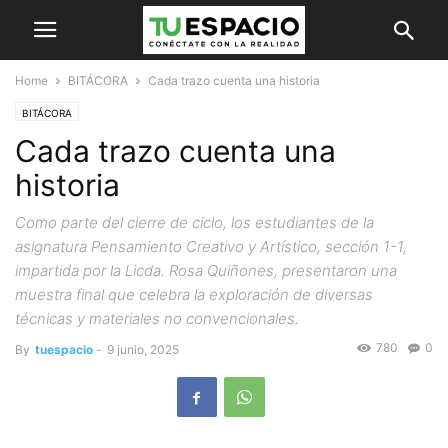
Home
BITÁCORA
Cada trazo cuenta una historia
BITÁCORA
Cada trazo cuenta una
historia
Como parte del cierre de ciclo, los estudiantes de la
asignatura Pensamiento Creativo y Artístico, sección 1-1,
impartida por la Licda. Rosa Quiñones, presentaron una
muestra final que celebra la exploración de diversas
técnicas y materiales no convencionales.
780
0
By
tuespacio
-
9 junio, 2025