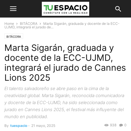
Home
BITÁCORA
Marta Sigarán, graduada y docente de la ECC-
UJMD, integrará el jurado de...
BITÁCORA
Marta Sigarán, graduada y
docente de la ECC-UJMD,
integrará el jurado de Cannes
Lions 2025
El talento salvadoreño se abre paso en la cima de la
creatividad global. Marta Sigarán, reconocida comunicadora
y docente de la ECC-UJMD, ha sido seleccionada como
jurado en Cannes Lions 2025, el festival más influyente del
mundo en publicidad.
938
0
By
tuespacio
-
21 mayo, 2025