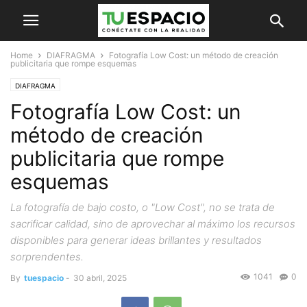
Home
DIAFRAGMA
Fotografía Low Cost: un método de creación
publicitaria que rompe esquemas
DIAFRAGMA
Fotografía Low Cost: un
método de creación
publicitaria que rompe
esquemas
La fotografía de bajo costo, o "Low Cost", no se trata de
sacrificar calidad, sino de aprovechar al máximo los recursos
disponibles para generar ideas brillantes y resultados
sorprendentes.
1041
0
By
tuespacio
-
30 abril, 2025