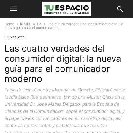
Home
INMEDIATEZ
Las cuatro verdades del consumidor digital: la
nueva guía para el comunicador...
INMEDIATEZ
Las cuatro verdades del
consumidor digital: la nueva
guía para el comunicador
moderno
Pablo Bullrich, Country Manager de Growth, Official Google
Media Sales Representative, brindó una Master Class en la
Universidad Dr. José Matías Delgado, para la Escuela de
Ciencias de la Comunicación, sobre el consumidor digital y
el papel de los comunicadores en el marketing digital, así
como las herramientas y plataformas que resultan
beneficiosas para entender a los consumidores digitales.