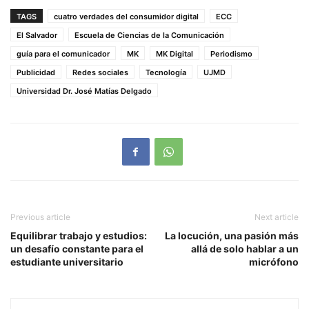
TAGS
cuatro verdades del consumidor digital
ECC
El Salvador
Escuela de Ciencias de la Comunicación
guía para el comunicador
MK
MK Digital
Periodismo
Publicidad
Redes sociales
Tecnología
UJMD
Universidad Dr. José Matías Delgado
Previous article
Next article
Equilibrar trabajo y estudios:
La locución, una pasión más
un desafío constante para el
allá de solo hablar a un
estudiante universitario
micrófono