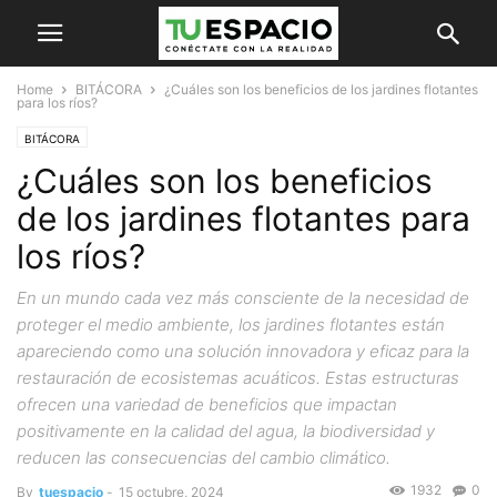
Home
BITÁCORA
¿Cuáles son los beneficios de los jardines flotantes
para los ríos?
BITÁCORA
¿Cuáles son los beneficios
de los jardines flotantes para
los ríos?
En un mundo cada vez más consciente de la necesidad de
proteger el medio ambiente, los jardines flotantes están
apareciendo como una solución innovadora y eficaz para la
restauración de ecosistemas acuáticos. Estas estructuras
ofrecen una variedad de beneficios que impactan
positivamente en la calidad del agua, la biodiversidad y
reducen las consecuencias del cambio climático.
1932
0
By
tuespacio
-
15 octubre, 2024