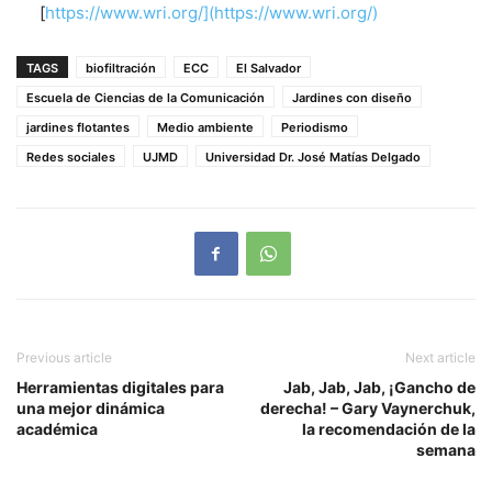
[
https://www.wri.org/](https://www.wri.org/)
TAGS
biofiltración
ECC
El Salvador
Escuela de Ciencias de la Comunicación
Jardines con diseño
jardines flotantes
Medio ambiente
Periodismo
Redes sociales
UJMD
Universidad Dr. José Matías Delgado
Previous article
Next article
Herramientas digitales para
Jab, Jab, Jab, ¡Gancho de
una mejor dinámica
derecha! – Gary Vaynerchuk,
académica
la recomendación de la
semana