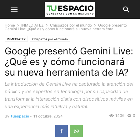
Home
INMEDIATEZ
Chispazos por el mundo
Google presentó
Gemini Live: ¿Qué es y cómo funcionará su nueva herramienta...
INMEDIATEZ
Chispazos por el mundo
Google presentó Gemini Live:
¿Qué es y cómo funcionará
su nueva herramienta de IA?
La introducción de Gemini Live ha capturado la atención del
público y los expertos en tecnología por su capacidad de
transformar la interacción diaria con dispositivos móviles en
una experiencia más intuitiva y natural.
1406
0
By
tuespacio
-
11 octubre, 2024