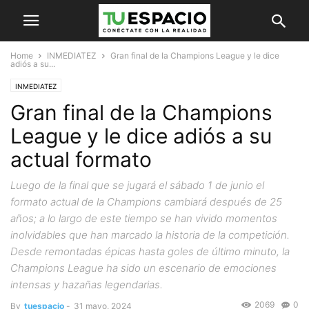
Home
INMEDIATEZ
Gran final de la Champions League y le dice
adiós a su...
INMEDIATEZ
Gran final de la Champions
League y le dice adiós a su
actual formato
Luego de la final que se jugará el sábado 1 de junio el
formato actual de la Champions cambiará después de 25
años; a lo largo de este tiempo se han vivido momentos
inolvidables que han marcado la historia de la competición.
Desde remontadas épicas hasta goles de último minuto, la
Champions League ha sido un escenario de emociones
intensas y hazañas legendarias.
2069
0
By
tuespacio
-
31 mayo, 2024