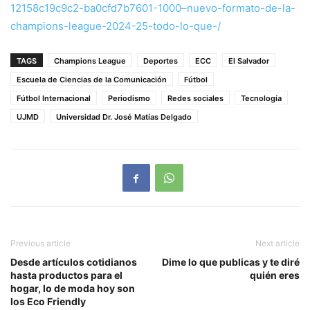
12158c19c9c2-ba0cfd7b7601-1000–nuevo-formato-de-la-
champions-league-2024-25-todo-lo-que-/
TAGS
Champions League
Deportes
ECC
El Salvador
Escuela de Ciencias de la Comunicación
Fútbol
Fútbol Internacional
Periodismo
Redes sociales
Tecnología
UJMD
Universidad Dr. José Matías Delgado
Previous article
Next article
Desde artículos cotidianos
Dime lo que publicas y te diré
hasta productos para el
quién eres
hogar, lo de moda hoy son
los Eco Friendly