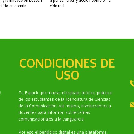
n y la innovación buscan
a pensar, crear y decidir como en la
ntido en común
vida real
CONDICIONES DE
USO
s
Tu Espacio promueve el trabajo teórico-práctico
de los estudiantes de la licenciatura de Ciencias
de la Comunicación. Así mismo, involucramos a
docentes para informar sobre temas
comunicacionales a la vanguardia.
Por eso el periódico digital es una plataforma