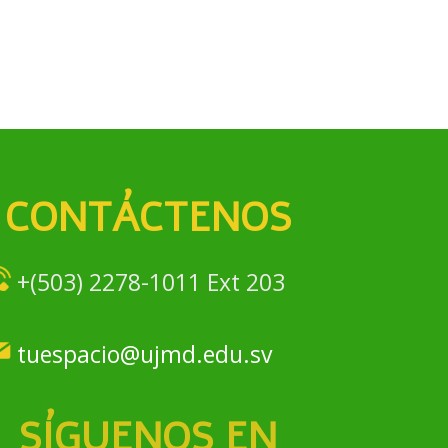
CONTÁCTENOS
+(503) 2278-1011 Ext 203
tuespacio@ujmd.edu.sv
SÍGUENOS EN