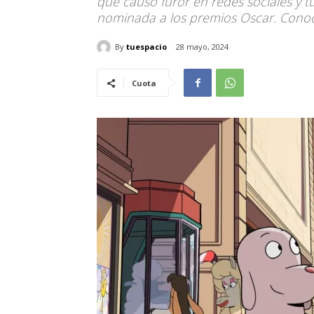
que causó furor en redes sociales y t
nominada a los premios Oscar. Conoce
By
tuespacio
28 mayo, 2024
Cuota