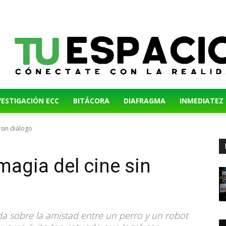
VESTIGACIÓN ECC
BITÁCORA
DIAFRAGMA
INMEDIATEZ
 sin diálogo
magia del cine sin
a sobre la amistad entre un perro y un robot