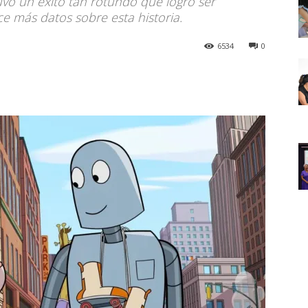
uvo un éxito tan rotundo que logró ser
 más datos sobre esta historia.
6534
0