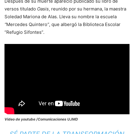
Después de su muerte apareció publicado su libro de
versos titulado
Oasis
, reunido por su hermana, la maestra
Soledad Mariona de Alas. Lleva su nombre la escuela
“
Mercedes Quintero
”
, que albergó la Biblioteca Escolar
“Refugio Sifontes”
.
Video de youtube /Comunicaciones UJMD