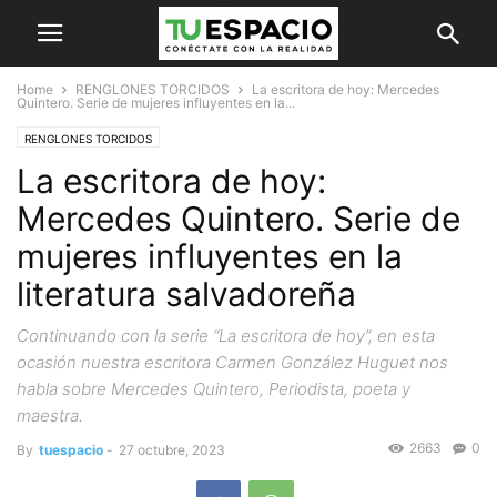
Home
RENGLONES TORCIDOS
La escritora de hoy: Mercedes
Quintero. Serie de mujeres influyentes en la...
RENGLONES TORCIDOS
La escritora de hoy:
Mercedes Quintero. Serie de
mujeres influyentes en la
literatura salvadoreña
Continuando con la serie “La escritora de hoy”, en esta
ocasión nuestra escritora Carmen González Huguet nos
habla sobre Mercedes Quintero, Periodista, poeta y
maestra.
2663
0
By
tuespacio
-
27 octubre, 2023