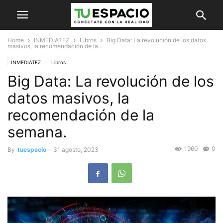
Home
INMEDIATEZ
Libros
Big Data: La revolución de los datos
masivos, la recomendación de la...
INMEDIATEZ
Libros
Big Data: La revolución de los
datos masivos, la
recomendación de la
semana.
1960
0
By
tuespacio
-
31 agosto, 2023