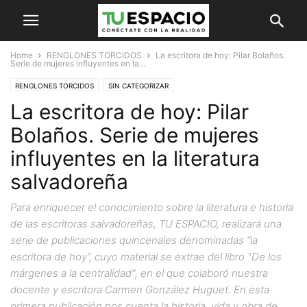
Home
RENGLONES TORCIDOS
La escritora de hoy: Pilar Bolaños.
Serie de mujeres influyentes en la...
RENGLONES TORCIDOS
SIN CATEGORIZAR
La escritora de hoy: Pilar
Bolaños. Serie de mujeres
influyentes en la literatura
salvadoreña
Para enriquecer el conocimiento sobre la literatura e historia
de las escritoras salvadoreñas, TU ESPACIO, realizará una
serie de publicaciones quincenales denominadas “la
escritora de hoy”, cuyo material se extrae del libro "De los
márgenes a la centralidad", en el que colaboró nuestra
docente y escritora Carmen González Huguet. En esta
primera publicación nos cuenta la historia, vida y obra de