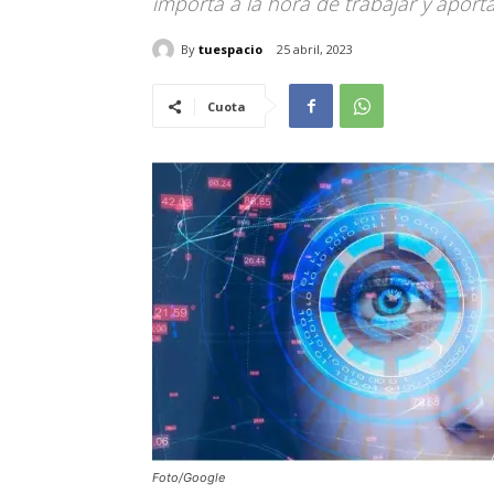
importa a la hora de trabajar y apor
By
tuespacio
25 abril, 2023
Cuota
Foto/Google