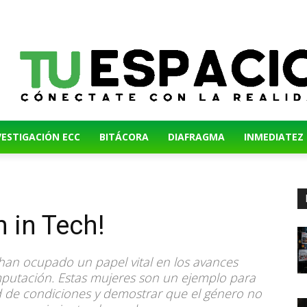
VESTIGACIÓN ECC
BITÁCORA
DIAFRAGMA
INMEDIATEZ
 in Tech!
 han ocupado un papel vital en los avances
mputación. Estas mujeres son un ejemplo para
d de condiciones y demostrar que el género no