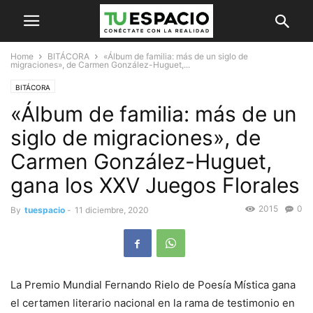
Home
BITÁCORA
«Álbum de familia: más de un siglo de
migraciones», de Carmen González-Huguet,...
BITÁCORA
«Álbum de familia: más de un
siglo de migraciones», de
Carmen González-Huguet,
gana los XXV Juegos Florales
2015
0
By
tuespacio
-
11 diciembre, 2020
La Premio Mundial Fernando Rielo de Poesía Mística gana
el certamen literario nacional en la rama de testimonio en