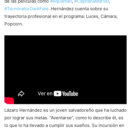
de las películas como
#Aquaman
,
#CapitanaMarvel
,
#TerminatorDarkFate
. Hernández cuenta sobre su
trayectoria profesional en el programa: Luces, Cámara,
Popcorn.
Lázaro Hernández es un joven salvadoreño que ha luchado
por lograr sus metas. “Aventarse”, como lo describe él, es
lo que lo ha llevado a cumplir sus sueños. Su incursión en