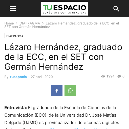
Home
DIAFRAGMA
Lázaro Hernández, graduado de la ECC, en el
SET con Germán Hernández
DIAFRAGMA
Lázaro Hernández, graduado
de la ECC, en el SET con
Germán Hernández
1994
0
By
tuespacio
-
27 abril, 2020
Entrevista:
El graduado de la Escuela de Ciencias de la
Comunicación (ECC), de la Universidad Dr. José Matías
Delgado (UJMD) es previsualizador de escenas digitales