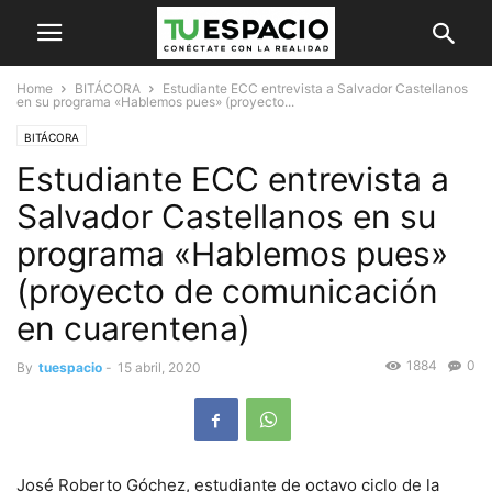
Home
BITÁCORA
Estudiante ECC entrevista a Salvador Castellanos
en su programa «Hablemos pues» (proyecto...
BITÁCORA
Estudiante ECC entrevista a
Salvador Castellanos en su
programa «Hablemos pues»
(proyecto de comunicación
en cuarentena)
1884
0
By
tuespacio
-
15 abril, 2020
José Roberto Góchez, estudiante de octavo ciclo de la