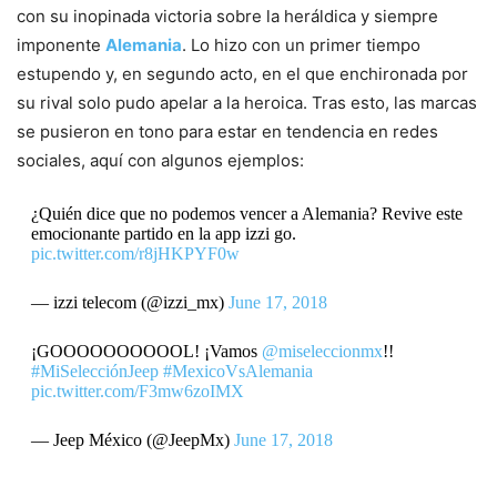
con su inopinada victoria sobre la heráldica y siempre
imponente
Alemania
. Lo hizo con un primer tiempo
estupendo y, en segundo acto, en el que enchironada por
su rival solo pudo apelar a la heroica. Tras esto, las marcas
se pusieron en tono para estar en tendencia en redes
sociales, aquí con algunos ejemplos:
¿Quién dice que no podemos vencer a Alemania? Revive este
emocionante partido en la app izzi go.
pic.twitter.com/r8jHKPYF0w
— izzi telecom (@izzi_mx)
June 17, 2018
¡GOOOOOOOOOOL! ¡Vamos
@miseleccionmx
!!
#MiSelecciónJeep
#MexicoVsAlemania
pic.twitter.com/F3mw6zoIMX
— Jeep México (@JeepMx)
June 17, 2018