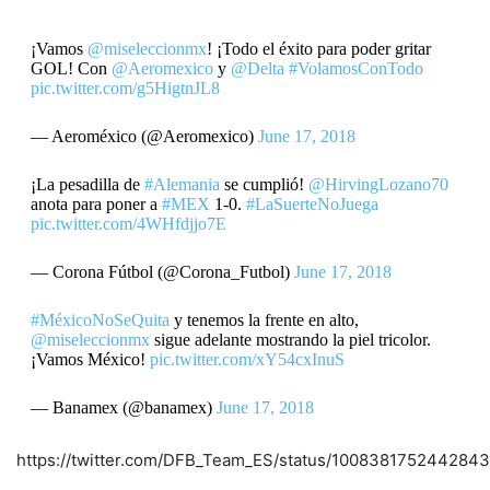
¡Vamos
@miseleccionmx
! ¡Todo el éxito para poder gritar
GOL! Con
@Aeromexico
y
@Delta
#VolamosConTodo
pic.twitter.com/g5HigtnJL8
— Aeroméxico (@Aeromexico)
June 17, 2018
¡La pesadilla de
#Alemania
se cumplió!
@HirvingLozano70
anota para poner a
#MEX
1-0.
#LaSuerteNoJuega
pic.twitter.com/4WHfdjjo7E
— Corona Fútbol (@Corona_Futbol)
June 17, 2018
#MéxicoNoSeQuita
y tenemos la frente en alto,
@miseleccionmx
sigue adelante mostrando la piel tricolor.
¡Vamos México!
pic.twitter.com/xY54cxInuS
— Banamex (@banamex)
June 17, 2018
https://twitter.com/DFB_Team_ES/status/100838175244284