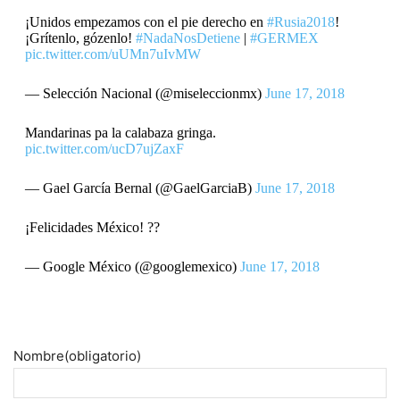
¡Unidos empezamos con el pie derecho en
#Rusia2018
!
¡Grítenlo, gózenlo!
#NadaNosDetiene
|
#GERMEX
pic.twitter.com/uUMn7uIvMW
— Selección Nacional (@miseleccionmx)
June 17, 2018
Mandarinas pa la calabaza gringa.
pic.twitter.com/ucD7ujZaxF
— Gael García Bernal (@GaelGarciaB)
June 17, 2018
¡Felicidades México! ??
— Google México (@googlemexico)
June 17, 2018
Nombre
(obligatorio)