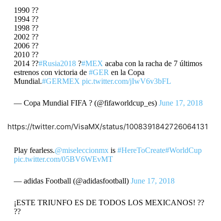
1990 ??
1994 ??
1998 ??
2002 ??
2006 ??
2010 ??
2014 ??
#Rusia2018
?
#MEX
acaba con la racha de 7 últimos
estrenos con victoria de
#GER
en la Copa
Mundial.
#GERMEX
pic.twitter.com/jIwV6v3bFL
— Copa Mundial FIFA ? (@fifaworldcup_es)
June 17, 2018
https://twitter.com/VisaMX/status/1008391842726064131
Play fearless.
@miseleccionmx
is
#HereToCreate
#WorldCup
pic.twitter.com/05BV6WEvMT
— adidas Football (@adidasfootball)
June 17, 2018
¡ESTE TRIUNFO ES DE TODOS LOS MEXICANOS! ??
??