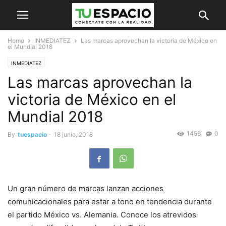
Home
INMEDIATEZ
Las marcas aprovechan la victoria de México en
el Mundial 2018
INMEDIATEZ
Las marcas aprovechan la
victoria de México en el
Mundial 2018
1456
0
By
tuespacio
-
18 junio, 2018
Un gran número de marcas lanzan acciones
comunicacionales para estar a tono en tendencia durante
el partido México vs. Alemania. Conoce los atrevidos