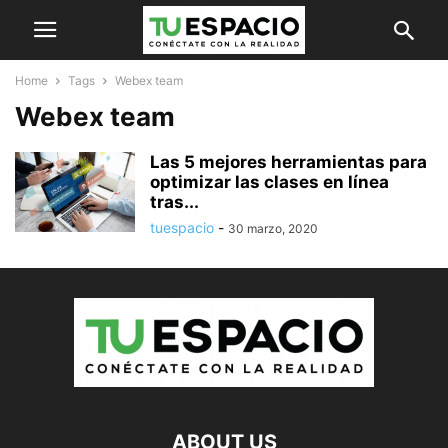
Home
Tags
Webex team
Webex team
Las 5 mejores herramientas para
optimizar las clases en línea
tras...
tuespacio
-
30 marzo, 2020
ABOUT US