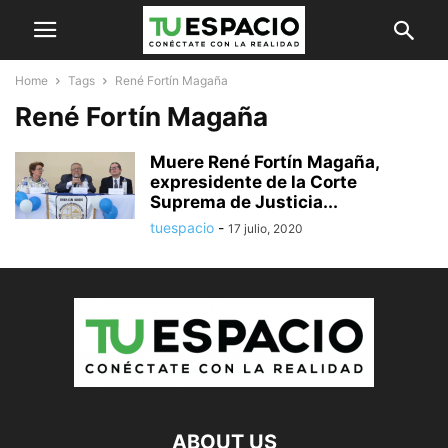
Home
Tags
René Fortín Magaña
René Fortín Magaña
Muere René Fortín Magaña,
expresidente de la Corte
Suprema de Justicia...
tuespacio
-
17 julio, 2020
ABOUT US