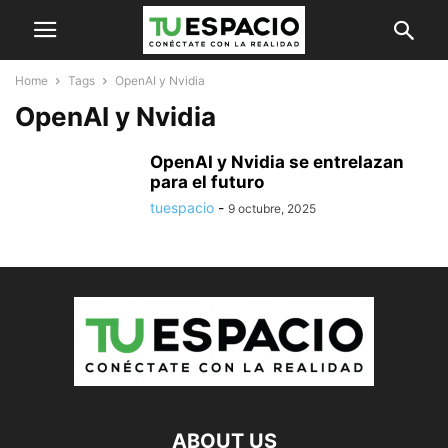
Home
Tags
OpenAI y Nvidia
OpenAI y Nvidia
OpenAI y Nvidia se entrelazan
para el futuro
tuespacio
-
9 octubre, 2025
ABOUT US