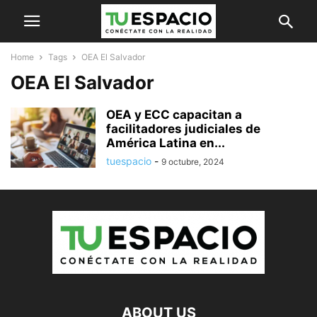
Home
Tags
OEA El Salvador
OEA El Salvador
OEA y ECC capacitan a
facilitadores judiciales de
América Latina en...
tuespacio
-
9 octubre, 2024
ABOUT US