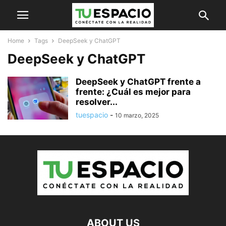
Home
Tags
DeepSeek y ChatGPT
DeepSeek y ChatGPT
DeepSeek y ChatGPT frente a
frente: ¿Cuál es mejor para
resolver...
tuespacio
-
10 marzo, 2025
ABOUT US